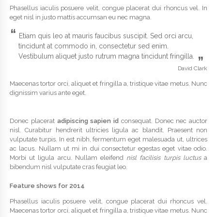
Phasellus iaculis posuere velit, congue placerat dui rhoncus vel. In
eget nisl in justo mattis accumsan eu nec magna.
“
Etiam quis leo at mauris faucibus suscipit. Sed orci arcu,
tincidunt at commodo in, consectetur sed enim.
Vestibulum aliquet justo rutrum magna tincidunt fringilla.
”
David Clark
Maecenas tortor orci, aliquet et fringilla a, tristique vitae metus. Nunc
dignissim varius ante eget.
Donec placerat
adipiscing sapien id
consequat. Donec nec auctor
nisl. Curabitur hendrerit ultricies ligula ac blandit. Praesent non
vulputate turpis. In est nibh, fermentum eget malesuada ut, ultrices
ac lacus. Nullam ut mi in dui consectetur egestas eget vitae odio.
Morbi ut ligula arcu. Nullam eleifend
nisl facilisis turpis luctus
a
bibendum nisl vulputate cras feugiat leo.
Feature shows for 2014
Phasellus iaculis posuere velit, congue placerat dui rhoncus vel.
Maecenas tortor orci, aliquet et fringilla a, tristique vitae metus. Nunc