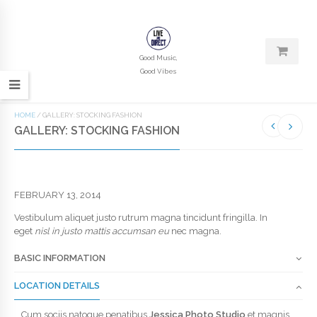
Good Music,
Good Vibes
HOME
/
GALLERY: STOCKING FASHION
GALLERY: STOCKING FASHION
FEBRUARY 13, 2014
Vestibulum aliquet justo rutrum magna tincidunt fringilla. In
eget
nisl in justo mattis accumsan eu
nec magna.
BASIC INFORMATION
LOCATION DETAILS
Cum sociis natoque penatibus
Jessica Photo Studio
et magnis