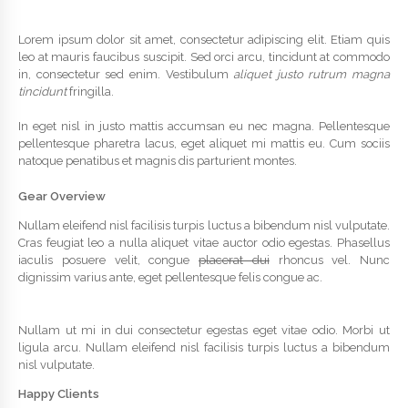
Lorem ipsum dolor sit amet, consectetur adipiscing elit. Etiam quis
leo at mauris faucibus suscipit. Sed orci arcu, tincidunt at commodo
in, consectetur sed enim. Vestibulum
aliquet justo rutrum magna
tincidunt
fringilla.
In eget nisl in justo mattis accumsan eu nec magna. Pellentesque
pellentesque pharetra lacus, eget aliquet mi mattis eu. Cum sociis
natoque penatibus et magnis dis parturient montes.
Gear Overview
Nullam eleifend nisl facilisis turpis luctus a bibendum nisl vulputate.
Cras feugiat leo a nulla aliquet vitae auctor odio egestas. Phasellus
iaculis posuere velit, congue
placerat dui
rhoncus vel. Nunc
dignissim varius ante, eget pellentesque felis congue ac.
Nullam ut mi in dui consectetur egestas eget vitae odio. Morbi ut
ligula arcu. Nullam eleifend nisl facilisis turpis luctus a bibendum
nisl vulputate.
Happy Clients