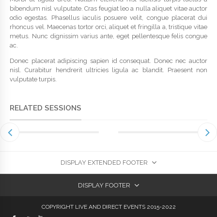
bibendum nisl vulputate. Cras feugiat leo a nulla aliquet vitae auctor
odio egestas. Phasellus iaculis posuere velit, congue placerat dui
rhoncus vel. Maecenas tortor orci, aliquet et fringilla a, tristique vitae
metus. Nunc dignissim varius ante, eget pellentesque felis congue
ac.
Donec placerat adipiscing sapien id consequat. Donec nec auctor
nisl. Curabitur hendrerit ultricies ligula ac blandit. Praesent non
vulputate turpis.
RELATED SESSIONS
DISPLAY EXTENDED FOOTER
DISPLAY FOOTER
COPYRIGHT LIVE AND DIRECT EVENTS 2015-2022