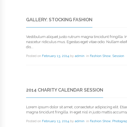
GALLERY: STOCKING FASHION
Vestibulum aliquet justo rutrum magna tincidunt fringilla. 
nascetur ridiculus mus. Egestas eget vitae odio. Nullam elei
dis...
Posted on
February 13, 2014
by
admin
in
Fashion Show
,
Session
2014 CHARITY CALENDAR SESSION
Lorem ipsum dolor sit amet, consectetur adipiscing elit. Eti
magna tincidunt fringilla. In eget nisl in justo mattis accu
Posted on
February 13, 2014
by
admin
in
Fashion Show
,
Photogra