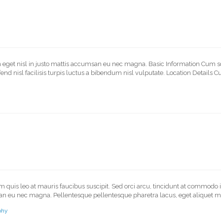
In eget nisl in justo mattis accumsan eu nec magna. Basic Information Cum s
fend nisl facilisis turpis luctus a bibendum nisl vulputate. Location Details
am quis leo at mauris faucibus suscipit. Sed orci arcu, tincidunt at commodo
msan eu nec magna. Pellentesque pellentesque pharetra lacus, eget aliquet mi
phy