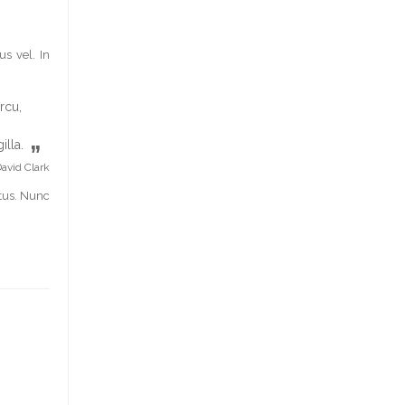
us vel. In
rcu,
illa.
”
avid Clark
etus. Nunc