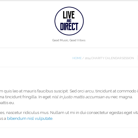
Good Music, Good Vibes
HOME
/
2014 CHARITY CALENDAR SESSION
m quis leo at mauris faucibus suscipit. Sed orci arcu, tincidunt at commodo i
 tincidunt fringilla. In eget
nisl in justo mattis accumsan eu
nec magna.
attis eu.
s, nascetur ridiculus mus. Nullam ut mi in dui consectetur egestas eget vit
tus a
bibendum nisl vulputate
.