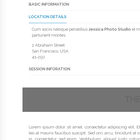
BASIC INFORMATION
LOCATION DETAILS
Cum sociis natoque penatibus
Jessica Photo Studio
et m
parturient montes.
2 Abraham Street
San Francisco, USA
41-250
SESSION INFORATION
THE
Lorem ipsum dolor sit amet, consectetur adipiscing elit. E
leo at mauris faucibus suscipit. Sed orci arcu, tincidunt a
in, consectetur sed enim. Vestibulum
aliquet justo rutr