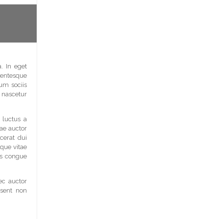
. In eget
entesque
um sociis
nascetur
s luctus a
tae auctor
cerat dui
ique vitae
is congue
ec auctor
esent non