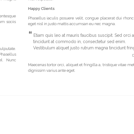
Happy Clients
lentesque
Phasellus iaculis posuere velit, congue placerat dui rhonc
um sociis
eget nisl in justo mattis accumsan eu nec magna.
“
Etiam quis leo at mauris faucibus suscipit. Sed orci a
tincidunt at commodo in, consectetur sed enim.
Vestibulum aliquet justo rutrum magna tincidunt fring
vulputate.
 Phasellus
D
l. Nunc
Maecenas tortor orci, aliquet et fringilla a, tristique vitae m
dignissim varius ante eget.