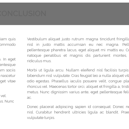
CONCLUSION
tiam quis
Vestibulum aliquet justo rutrum magna tincidunt fringilla
t commodo
nisl in justo mattis accumsan eu nec magna. Pell
pellentesque pharetra lacus, eget aliquet mi mattis eu. C
natoque penatibus et magnis dis parturient montes, 
. In eget
ridiculus mus.
entesque
um sociis
Morbi ut ligula arcu. Nullam eleifend nisl facilisis turpi
nascetur
bibendum nisl vulputate. Cras feugiat leo a nulla aliquet vi
get vitae
odio egestas. Phasellus iaculis posuere velit, congue pla
rhoncus vel. Maecenas tortor orci, aliquet et fringilla a, trist
metus. Nunc dignissim varius ante, eget pellentesque fel
vel.
ac.
tus. Nunc
Donec placerat adipiscing sapien id consequat. Donec n
nisl. Curabitur hendrerit ultricies ligula ac blandit. Pra
vulputate turpis.