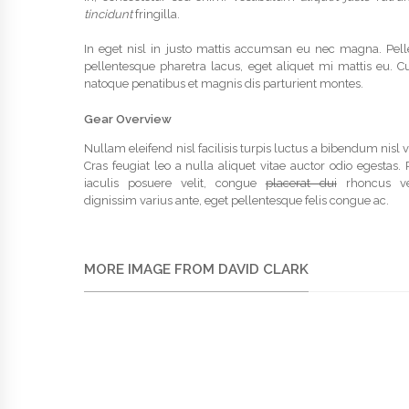
tincidunt
fringilla.
In eget nisl in justo mattis accumsan eu nec magna. Pel
pellentesque pharetra lacus, eget aliquet mi mattis eu. C
natoque penatibus et magnis dis parturient montes.
Gear Overview
Nullam eleifend nisl facilisis turpis luctus a bibendum nisl 
Cras feugiat leo a nulla aliquet vitae auctor odio egestas.
iaculis posuere velit, congue
placerat dui
rhoncus ve
dignissim varius ante, eget pellentesque felis congue ac.
MORE IMAGE FROM DAVID CLARK