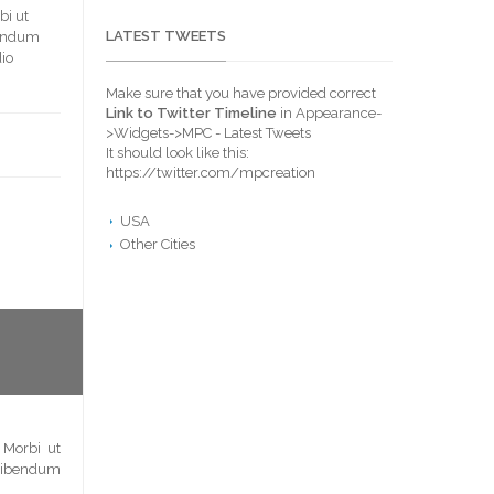
bi ut
LATEST TWEETS
ibendum
dio
Make sure that you have provided correct
Link to Twitter Timeline
in Appearance-
>Widgets->MPC - Latest Tweets
It should look like this:
https://twitter.com/mpcreation
USA
Other Cities
 Morbi ut
a bibendum