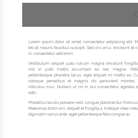
Lorem ipsum dolor sit amet, consectetur adipiscing elit. E
leo at mauris faucibus suscipit. Sed orci arcu, tincidunt a
in, consectetur sed enim.
Vestibulum aliquet justo rutrum magna tincidunt fringilla
nisl in justo mattis accumsan eu nec magna. Pell
pellentesque pharetra lacus, eget aliquet mi mattis eu. C
natoque penatibus et magnis dis parturient montes, 
ridiculus mus. Nullam ut mi in dui consectetur egestas e
odio.
Phasellus iaculis posuere velit, congue placerat dui rhoncus 
Maecenas tortor orci, aliquet et fringilla a, tristique vitae me
dignissim varius ante, eget pellentesque felis congue ac.