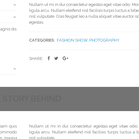
Nullam ut mi in dui consectetur egestas eget vitae odio. Mor
ligula arcu. Nullam eleifend nisl facilisis turpis luctus a b
nisl vulputate. Cras feugiat leo a nulla aliquet vitae auctor o
egestas.
agnis dis
CATEGORIES:
FASHION SHOW
,
PHOTOGRAPHY
SHARE:
 STORY BEHIND
tiam quis
Nullam ut mi in dui consectetur egestas eget vitae odio.
t commodo
ligula arcu. Nullam eleifend nisl facilisis turpis luctus 
um magna
nisl vulputate.