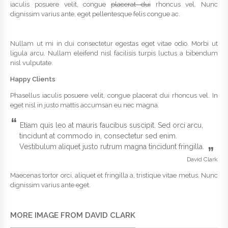
iaculis posuere velit, congue
placerat dui
rhoncus vel. Nunc
dignissim varius ante, eget pellentesque felis congue ac.
Nullam ut mi in dui consectetur egestas eget vitae odio. Morbi ut
ligula arcu. Nullam eleifend nisl facilisis turpis luctus a bibendum
nisl vulputate.
Happy Clients
Phasellus iaculis posuere velit, congue placerat dui rhoncus vel. In
eget nisl in justo mattis accumsan eu nec magna.
“
Etiam quis leo at mauris faucibus suscipit. Sed orci arcu,
tincidunt at commodo in, consectetur sed enim.
Vestibulum aliquet justo rutrum magna tincidunt fringilla.
”
David Clark
Maecenas tortor orci, aliquet et fringilla a, tristique vitae metus. Nunc
dignissim varius ante eget.
MORE IMAGE FROM DAVID CLARK