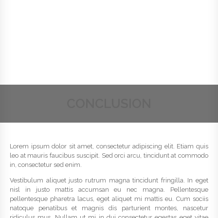
CONCLUSION
Lorem ipsum dolor sit amet, consectetur adipiscing elit. Etiam quis
leo at mauris faucibus suscipit. Sed orci arcu, tincidunt at commodo
in, consectetur sed enim.
Vestibulum aliquet justo rutrum magna tincidunt fringilla. In eget
nisl in justo mattis accumsan eu nec magna. Pellentesque
pellentesque pharetra lacus, eget aliquet mi mattis eu. Cum sociis
natoque penatibus et magnis dis parturient montes, nascetur
ridiculus mus. Nullam ut mi in dui consectetur egestas eget vitae