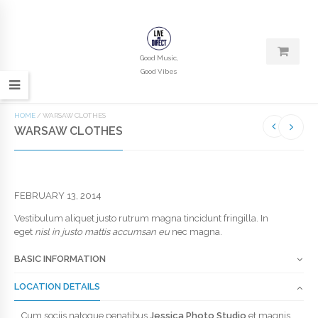
Good Music,
Good Vibes
HOME
/
WARSAW CLOTHES
WARSAW CLOTHES
FEBRUARY 13, 2014
Vestibulum aliquet justo rutrum magna tincidunt fringilla. In
eget
nisl in justo mattis accumsan eu
nec magna.
BASIC INFORMATION
LOCATION DETAILS
Cum sociis natoque penatibus
Jessica Photo Studio
et magnis