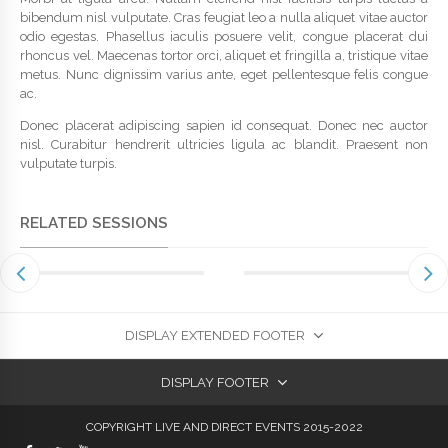
bibendum nisl vulputate. Cras feugiat leo a nulla aliquet vitae auctor
odio egestas. Phasellus iaculis posuere velit, congue placerat dui
rhoncus vel. Maecenas tortor orci, aliquet et fringilla a, tristique vitae
metus. Nunc dignissim varius ante, eget pellentesque felis congue
ac.
Donec placerat adipiscing sapien id consequat. Donec nec auctor
nisl. Curabitur hendrerit ultricies ligula ac blandit. Praesent non
vulputate turpis.
RELATED SESSIONS
DISPLAY EXTENDED FOOTER
DISPLAY FOOTER
COPYRIGHT LIVE AND DIRECT EVENTS 2015-2022