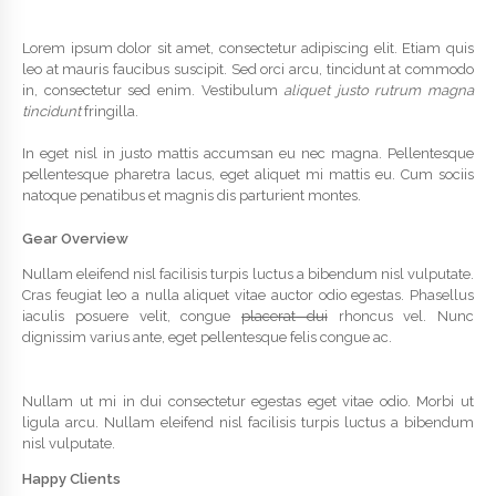
Lorem ipsum dolor sit amet, consectetur adipiscing elit. Etiam quis
leo at mauris faucibus suscipit. Sed orci arcu, tincidunt at commodo
in, consectetur sed enim. Vestibulum
aliquet justo rutrum magna
tincidunt
fringilla.
In eget nisl in justo mattis accumsan eu nec magna. Pellentesque
pellentesque pharetra lacus, eget aliquet mi mattis eu. Cum sociis
natoque penatibus et magnis dis parturient montes.
Gear Overview
Nullam eleifend nisl facilisis turpis luctus a bibendum nisl vulputate.
Cras feugiat leo a nulla aliquet vitae auctor odio egestas. Phasellus
iaculis posuere velit, congue
placerat dui
rhoncus vel. Nunc
dignissim varius ante, eget pellentesque felis congue ac.
Nullam ut mi in dui consectetur egestas eget vitae odio. Morbi ut
ligula arcu. Nullam eleifend nisl facilisis turpis luctus a bibendum
nisl vulputate.
Happy Clients