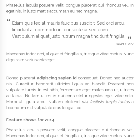
Phasellus iaculis posuere velit, congue placerat dui rhoncus vel. In
eget nisl in justo mattis accumsan eu nec magna.
“
Etiam quis leo at mauris faucibus suscipit. Sed orci arcu,
tincidunt at commodo in, consectetur sed enim.
Vestibulum aliquet justo rutrum magna tincidunt fringilla.
”
David Clark
Maecenas tortor orci, aliquet et fringilla a, tristique vitae metus. Nunc
dignissim varius ante eget.
Donec placerat
adipiscing sapien id
consequat. Donec nec auctor
nisl. Curabitur hendrerit ultricies ligula ac blandit. Praesent non
vulputate turpis. In est nibh, fermentum eget malesuada ut, ultrices
ac lacus. Nullam ut mi in dui consectetur egestas eget vitae odio.
Morbi ut ligula arcu. Nullam eleifend
nisl facilisis turpis luctus
a
bibendum nisl vulputate cras feugiat leo.
Feature shows for 2014
Phasellus iaculis posuere velit, congue placerat dui rhoncus vel.
Maecenas tortor orci, aliquet et fringilla a, tristique vitae metus. Nunc