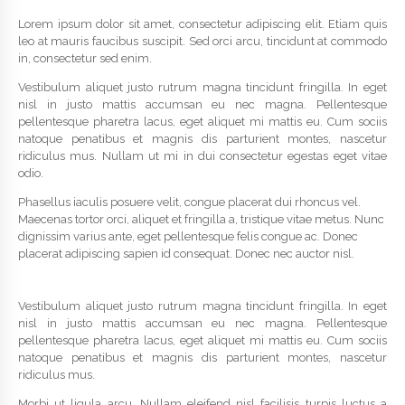
Lorem ipsum dolor sit amet, consectetur adipiscing elit. Etiam quis
leo at mauris faucibus suscipit. Sed orci arcu, tincidunt at commodo
in, consectetur sed enim.
Vestibulum aliquet justo rutrum magna tincidunt fringilla. In eget
nisl in justo mattis accumsan eu nec magna. Pellentesque
pellentesque pharetra lacus, eget aliquet mi mattis eu. Cum sociis
natoque penatibus et magnis dis parturient montes, nascetur
ridiculus mus. Nullam ut mi in dui consectetur egestas eget vitae
odio.
Phasellus iaculis posuere velit, congue placerat dui rhoncus vel.
Maecenas tortor orci, aliquet et fringilla a, tristique vitae metus. Nunc
dignissim varius ante, eget pellentesque felis congue ac. Donec
placerat adipiscing sapien id consequat. Donec nec auctor nisl.
Vestibulum aliquet justo rutrum magna tincidunt fringilla. In eget
nisl in justo mattis accumsan eu nec magna. Pellentesque
pellentesque pharetra lacus, eget aliquet mi mattis eu. Cum sociis
natoque penatibus et magnis dis parturient montes, nascetur
ridiculus mus.
Morbi ut ligula arcu. Nullam eleifend nisl facilisis turpis luctus a