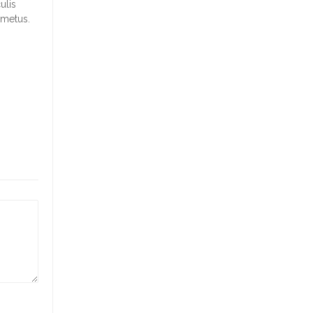
ulis
e metus.
,