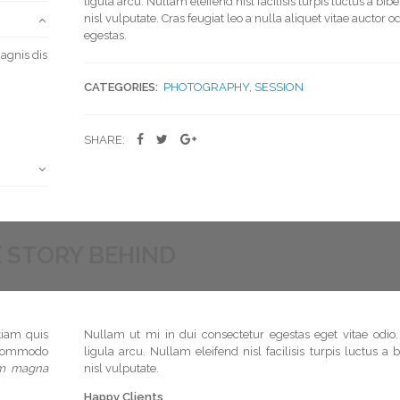
ligula arcu. Nullam eleifend nisl facilisis turpis luctus a b
nisl vulputate. Cras feugiat leo a nulla aliquet vitae auctor o
egestas.
agnis dis
CATEGORIES:
PHOTOGRAPHY
,
SESSION
SHARE:
 STORY BEHIND
tiam quis
Nullam ut mi in dui consectetur egestas eget vitae odio.
t commodo
ligula arcu. Nullam eleifend nisl facilisis turpis luctus 
um magna
nisl vulputate.
Happy Clients