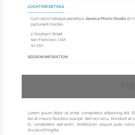
LOCATION DETAILS
Cum sociis natoque penatibus
Jessica Photo Studio
et m
parturient montes.
2 Abraham Street
San Francisco, USA
41-250
SESSION INFORATION
THE
Lorem ipsum dolor sit amet, consectetur adipiscing elit. E
leo at mauris faucibus suscipit. Sed orci arcu, tincidunt a
in, consectetur sed enim. Vestibulum
aliquet justo rutr
tincidunt
fringilla.