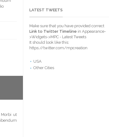
ibendum
dio
LATEST TWEETS
Make sure that you have provided correct
Link to Twitter Timeline
in Appearance-
>Widgets->MPC - Latest Tweets
It should look like this:
https://twitter.com/mpcreation
USA
Other Cities
 Morbi ut
a bibendum