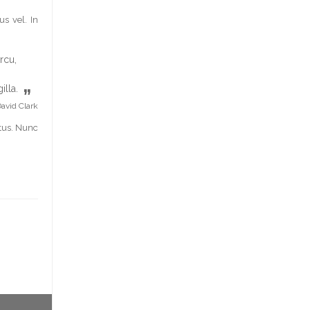
us vel. In
rcu,
illa.
”
avid Clark
etus. Nunc