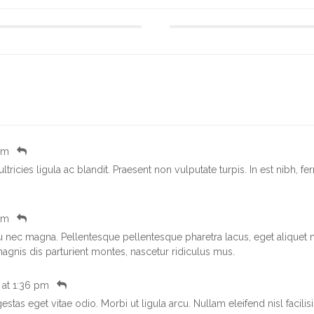
 pm
ltricies ligula ac blandit. Praesent non vulputate turpis. In est nibh, 
 pm
eu nec magna. Pellentesque pellentesque pharetra lacus, eget aliquet 
agnis dis parturient montes, nascetur ridiculus mus.
4
at
1:36 pm
stas eget vitae odio. Morbi ut ligula arcu. Nullam eleifend nisl facilisi