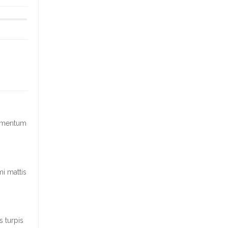
fermentum
mi mattis
s turpis