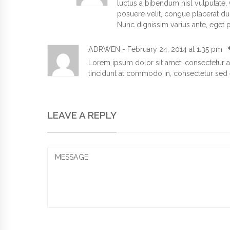
luctus a bibendum nisl vulputate. C
posuere velit, congue placerat dui 
Nunc dignissim varius ante, eget 
ADRWEN
-
February 24, 2014
at
1:35 pm
Lorem ipsum dolor sit amet, consectetur adi
tincidunt at commodo in, consectetur sed e
LEAVE A REPLY
MESSAGE