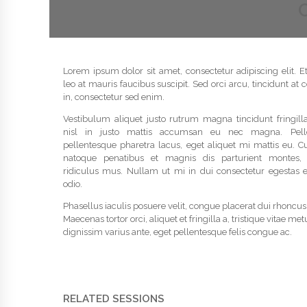
Lorem ipsum dolor sit amet, consectetur adipiscing elit. E
leo at mauris faucibus suscipit. Sed orci arcu, tincidunt a
in, consectetur sed enim.
Vestibulum aliquet justo rutrum magna tincidunt fringilla
nisl in justo mattis accumsan eu nec magna. Pell
pellentesque pharetra lacus, eget aliquet mi mattis eu. C
natoque penatibus et magnis dis parturient montes, 
ridiculus mus. Nullam ut mi in dui consectetur egestas e
odio.
Phasellus iaculis posuere velit, congue placerat dui rhoncus 
Maecenas tortor orci, aliquet et fringilla a, tristique vitae me
dignissim varius ante, eget pellentesque felis congue ac.
RELATED SESSIONS