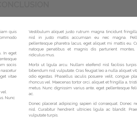
CONCLUSION
tiam quis
Vestibulum aliquet justo rutrum magna tincidunt fringilla
t commodo
nisl in justo mattis accumsan eu nec magna. Pell
pellentesque pharetra lacus, eget aliquet mi mattis eu. C
natoque penatibus et magnis dis parturient montes, 
. In eget
ridiculus mus.
entesque
um sociis
Morbi ut ligula arcu. Nullam eleifend nisl facilisis turpi
nascetur
bibendum nisl vulputate. Cras feugiat leo a nulla aliquet vi
get vitae
odio egestas. Phasellus iaculis posuere velit, congue pla
rhoncus vel. Maecenas tortor orci, aliquet et fringilla a, trist
metus. Nunc dignissim varius ante, eget pellentesque fel
vel.
ac.
tus. Nunc
Donec placerat adipiscing sapien id consequat. Donec n
nisl. Curabitur hendrerit ultricies ligula ac blandit. Pra
vulputate turpis.