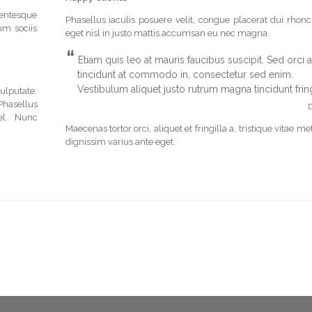
lentesque
Phasellus iaculis posuere velit, congue placerat dui rhonc
um sociis
eget nisl in justo mattis accumsan eu nec magna.
“
Etiam quis leo at mauris faucibus suscipit. Sed orci a
tincidunt at commodo in, consectetur sed enim.
Vestibulum aliquet justo rutrum magna tincidunt fring
vulputate.
 Phasellus
D
l. Nunc
Maecenas tortor orci, aliquet et fringilla a, tristique vitae m
dignissim varius ante eget.