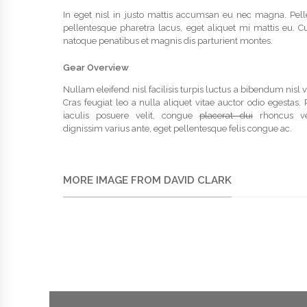
In eget nisl in justo mattis accumsan eu nec magna. Pel
pellentesque pharetra lacus, eget aliquet mi mattis eu. C
natoque penatibus et magnis dis parturient montes.
Gear Overview
Nullam eleifend nisl facilisis turpis luctus a bibendum nisl 
Cras feugiat leo a nulla aliquet vitae auctor odio egestas.
iaculis posuere velit, congue
placerat dui
rhoncus ve
dignissim varius ante, eget pellentesque felis congue ac.
MORE IMAGE FROM DAVID CLARK