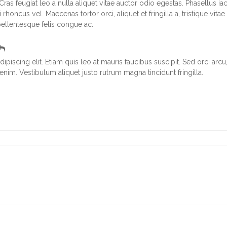
ras feugiat leo a nulla aliquet vitae auctor odio egestas. Phasellus iac
rhoncus vel. Maecenas tortor orci, aliquet et fringilla a, tristique vita
pellentesque felis congue ac.
piscing elit. Etiam quis leo at mauris faucibus suscipit. Sed orci arcu
nim. Vestibulum aliquet justo rutrum magna tincidunt fringilla.