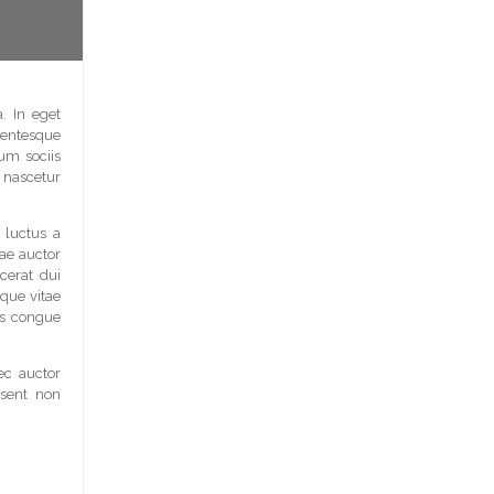
. In eget
entesque
um sociis
nascetur
s luctus a
tae auctor
cerat dui
ique vitae
is congue
ec auctor
esent non