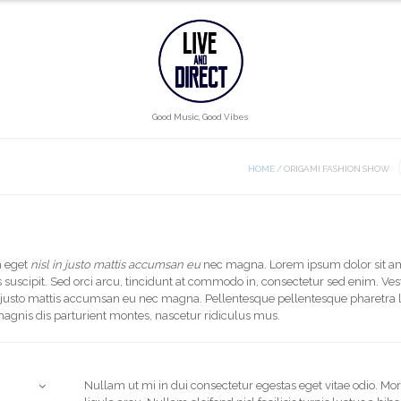
Good Music, Good Vibes
HOME
/
ORIGAMI FASHION SHOW
n eget
nisl in justo mattis accumsan eu
nec magna. Lorem ipsum dolor sit a
us suscipit. Sed orci arcu, tincidunt at commodo in, consectetur sed enim. V
 in justo mattis accumsan eu nec magna. Pellentesque pellentesque pharetra 
magnis dis parturient montes, nascetur ridiculus mus.
Nullam ut mi in dui consectetur egestas eget vitae odio. Mor